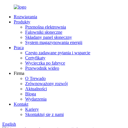
Rozwiązania
Produkty
Przenośna elektrownia
Falowniki słoneczne
Składany panel słoneczny
System magazynowania energii
Praca
Często zadawane pytania i wsparcie
Certyfikaty
Wycieczka po fabryce
Przewodnik wideo
Firma
O Trewado
Zrównoważony rozwój
Aktualności
Bloga
Wydarzenia
Kontakt
Kariery
Skontaktuj się z nami
English