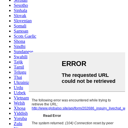
Serbian
Sesotho
Sinhala
Slovak
Slovenian
Somali
Samoan
Scots Gaelic
Shona
Sindhi
Sundanese
Swahili
Tajik
Tamil
Telugu
Thai
Ukrainian
Urdu
Uzbek
Vietnamese
Welsh
Xhosa
Yiddish
Yoruba
Zulu