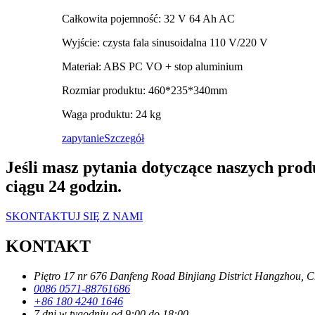
Całkowita pojemność: 32 V 64 Ah AC
Wyjście: czysta fala sinusoidalna 110 V/220 V
Materiał: ABS PC VO + stop aluminium
Rozmiar produktu: 460*235*340mm
Waga produktu: 24 kg
zapytanie
Szczegół
Jeśli masz pytania dotyczące naszych prod
ciągu 24 godzin.
SKONTAKTUJ SIĘ Z NAMI
KONTAKT
Piętro 17 nr 676 Danfeng Road Binjiang District Hangzhou, C
0086 0571-88761686
+86 180 4240 1646
7 dni w tygodniu od 9:00 do 18:00