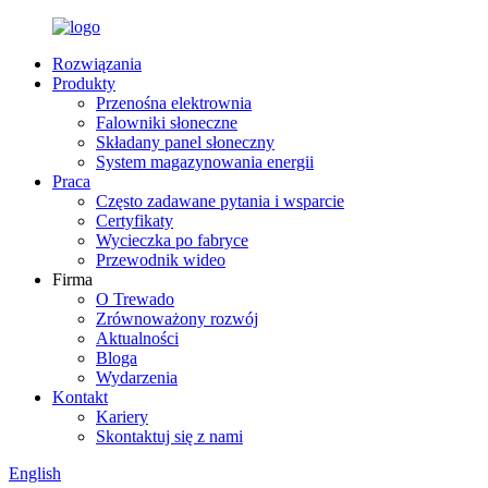
Rozwiązania
Produkty
Przenośna elektrownia
Falowniki słoneczne
Składany panel słoneczny
System magazynowania energii
Praca
Często zadawane pytania i wsparcie
Certyfikaty
Wycieczka po fabryce
Przewodnik wideo
Firma
O Trewado
Zrównoważony rozwój
Aktualności
Bloga
Wydarzenia
Kontakt
Kariery
Skontaktuj się z nami
English