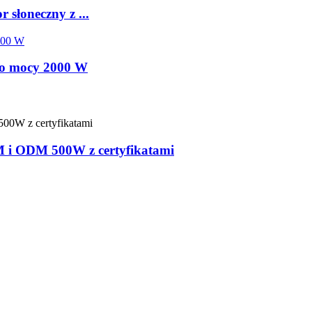
słoneczny z ...
y o mocy 2000 W
M i ODM 500W z certyfikatami